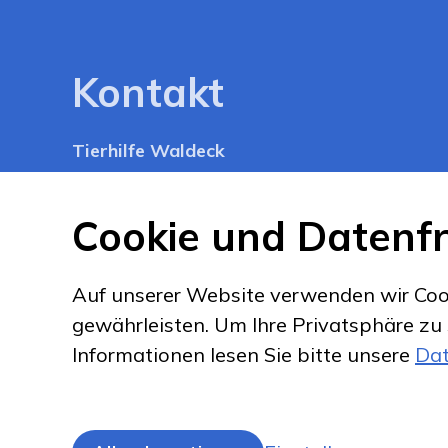
Kontakt
Tierhilfe Waldeck
c/o Tier Ferienhof Waldeck
Waldeck 1
Cookie und Datenfr
CH-3462 Weier i. Emmental
tierhilfewaldeck
gmail.com
Auf unserer Website verwenden wir Coo
gewährleisten. Um Ihre Privatsphäre zu
Informationen lesen Sie bitte unsere
Dat
Impressum
Datenschutz
Disclaimer
C