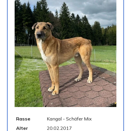
Rasse
Kangal - Schäfer Mix
Gesch
Alter
20.02.2017
Kastri