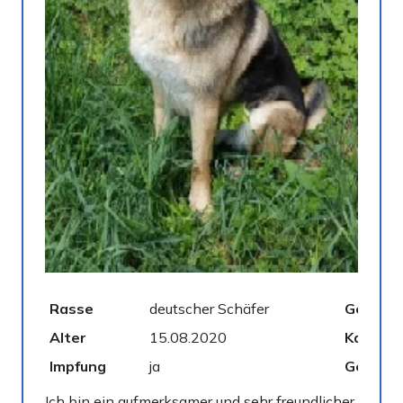
Rasse
deutscher Schäfer
Geschle
Alter
15.08.2020
Kastrier
Impfung
ja
Gechipt
Ich bin ein aufmerksamer und sehr freundlicher