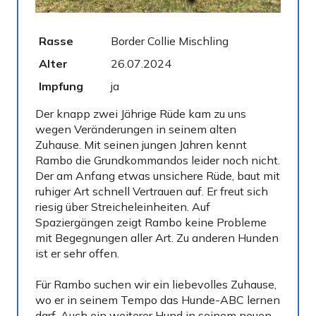
Rasse
Border Collie Mischling
Gesc
Alter
26.07.2024
Kastr
Impfung
ja
Gech
Der knapp zwei Jährige Rüde kam zu uns
wegen Veränderungen in seinem alten
Zuhause. Mit seinen jungen Jahren kennt
Rambo die Grundkommandos leider noch nicht.
Der am Anfang etwas unsichere Rüde, baut mit
ruhiger Art schnell Vertrauen auf. Er freut sich
riesig über Streicheleinheiten. Auf
Spaziergängen zeigt Rambo keine Probleme
mit Begegnungen aller Art. Zu anderen Hunden
ist er sehr offen.
Für Rambo suchen wir ein liebevolles Zuhause,
wo er in seinem Tempo das Hunde-ABC lernen
darf. Auch ein weiterer Hund in seinem neuen